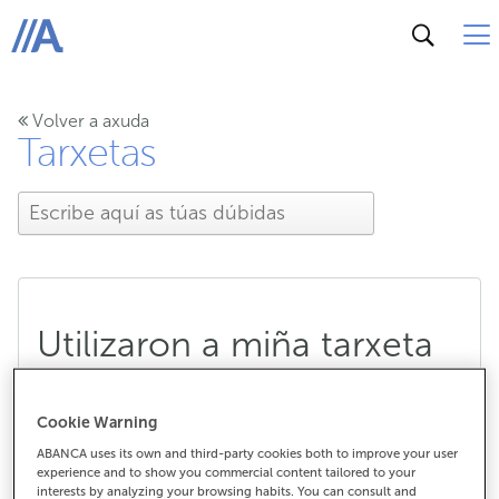
ABANCA
Volver a axuda
Tarxetas
Utilizaron a miña tarxeta
de forma fraudulenta e
Cookie Warning
non recibín ningún SMS
ABANCA uses its own and third-party cookies both to improve your user
experience and to show you commercial content tailored to your
para autorizar a compra,
interests by analyzing your browsing habits. You can consult and