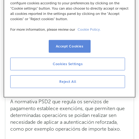
configure cookies according to your preferences by clicking on the
por que non recibo a
"Cookie settings" button. You can also choose to directly accept or reject
all cookies reported in the settings panel by clicking on the "Accept
cookies" or "Reject cookies" button.
notificación en todas as
For more information, please review our
Cookie Policy.
compras?
Accept Cookies
Utilizaron a miña tarxeta de forma
Cookies Settings
fraudulenta e non recibín ningún SMS
para autorizar a compra, por que non
Reject All
recibo a notificación en todas as
compras?
A normativa PSD2 que regula os servizos de
pagamento establece exencións, que permiten que
determinadas operacións se poidan realizar sen
necesidade de aplicar a autenticación reforzada,
como por exemplo operacións de importe baixo.