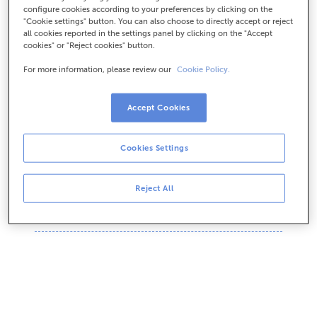
protocolos de seguridade. Se o teu cliente
configure cookies according to your preferences by clicking on the
paga con tarxeta, validaremos a subscrición
"Cookie settings" button. You can also choose to directly accept or reject
cunha clave enviada ao seu móbil.
all cookies reported in the settings panel by clicking on the "Accept
cookies" or "Reject cookies" button.
For more information, please review our
Cookie Policy.
Accept Cookies
Canto custa?
Cookies Settings
Sabemos que APPÚNTAME che vai gustar,
por iso
os primeiros tres meses é gratis.
E
Reject All
podes empezar a usalo agora mesmo!