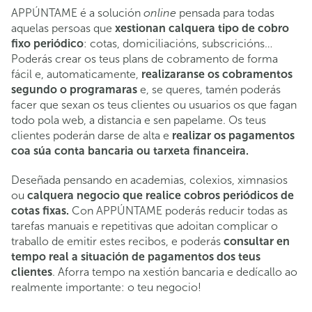
APPÚNTAME é a solución
pensada para todas
online
aquelas persoas que
xestionan calquera tipo de cobro
fixo periódico
: cotas, domiciliacións, subscricións…
Poderás crear os teus plans de cobramento de forma
fácil e, automaticamente,
realizaranse os cobramentos
segundo o programaras
e, se queres, tamén poderás
facer que sexan os teus clientes ou usuarios os que fagan
todo pola web, a distancia e sen papelame. Os teus
clientes poderán darse de alta e
realizar os pagamentos
coa súa conta bancaria ou tarxeta financeira.
Deseñada pensando en academias, colexios, ximnasios
ou
calquera negocio que realice cobros periódicos de
cotas fixas.
Con APPÚNTAME poderás reducir todas as
tarefas manuais e repetitivas que adoitan complicar o
traballo de emitir estes recibos, e poderás
consultar en
tempo real a situación de pagamentos dos teus
clientes
. Aforra tempo na xestión bancaria e dedícallo ao
realmente importante: o teu negocio!