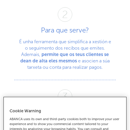
Para que serve?
É unha ferramenta que simplifica a xestión e
o seguimento dos recibos que emites.
Ademais,
permite que os teus clientes se
dean de alta eles mesmos
e asocien a súa
tarxeta ou conta para realizar pagos.
É seguro?
Cookie Warning
ABANCA uses its own and third-party cookies both to improve your user
O servizo cumpre con todos os nosos
experience and to show you commercial content tailored to your
interests by analyzing your browsing habits. You can consult and