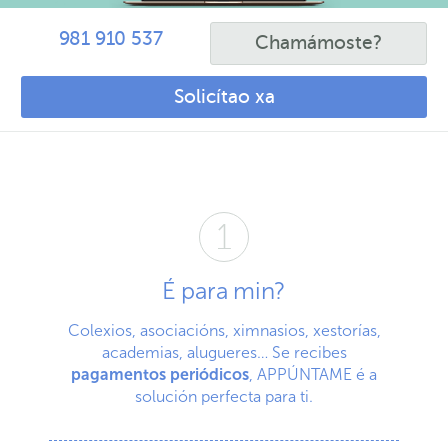
981 910 537
Chamámoste?
Solicítao xa
É para min?
Colexios, asociacións, ximnasios, xestorías,
academias, alugueres… Se recibes
pagamentos periódicos
, APPÚNTAME é a
solución perfecta para ti.