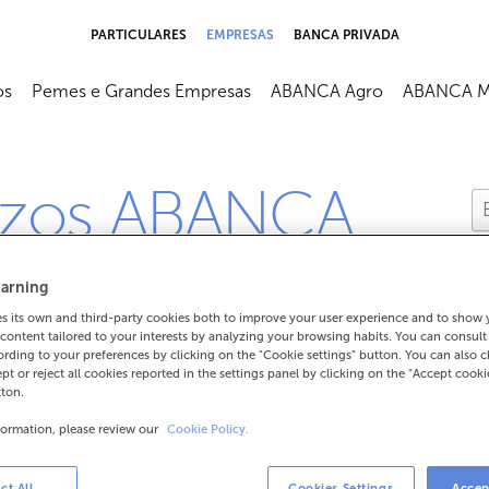
PARTICULARES
EMPRESAS
BANCA PRIVADA
os
Pemes e Grandes Empresas
ABANCA Agro
ABANCA M
izos ABANCA
arning
 its own and third-party cookies both to improve your user experience and to show
content tailored to your interests by analyzing your browsing habits. You can consul
rding to your preferences by clicking on the "Cookie settings" button. You can also 
vizos ABANCA? Substitúe
ept or reject all cookies reported in the settings panel by clicking on the "Accept cooki
tton.
isións?
formation, please review our
Cookie Policy.
ct All
Cookies Settings
Accep