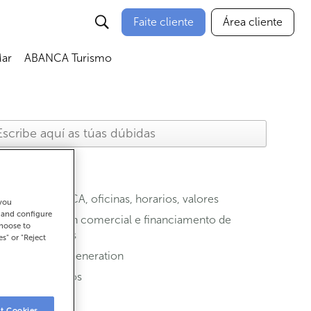
Faite cliente
Área cliente
ar
ABANCA Turismo
ABANCA, oficinas, horarios, valores
 you
t and configure
Xestión comercial e financiamento de
choose to
vendas
es" or "Reject
Next Generation
Seguros
TPV
t Cookies