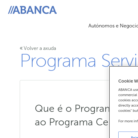
ABANCA
Autónomos e Negoci
Volver a axuda
Programa Serv
Cookie W
ABANCA uses
commercial 
cookies acco
Que é o Programa Ser
directly acc
cookies" bu
ao Programa Cero Com
For more in
Reje