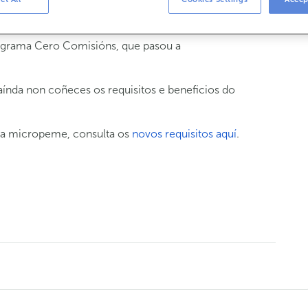
bstitúe ao Programa Cero Comisións?
ograma Cero Comisións, que pasou a
índa non coñeces os requisitos e beneficios do
ha micropeme, consulta os
novos requisitos aquí
.