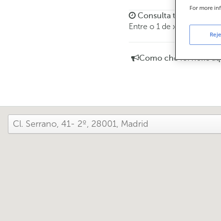
For more in
Consulta todos os hora
Entre o 1 de xuño e o 30 
Reje
Como che foi hoxe aq