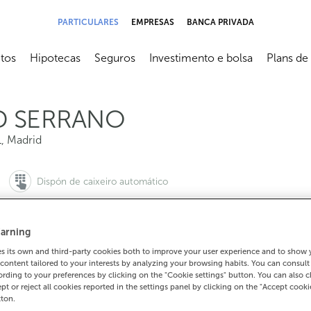
PARTICULARES
EMPRESAS
BANCA PRIVADA
tos
Hipotecas
Seguros
Investimento e bolsa
Plans de
submenú
Abrir submenú
Abrir submenú
Abrir submenú
Abrir sub
D SERRANO
1
,
Madrid
Dispón de caixeiro automático
arning
 its own and third-party cookies both to improve your user experience and to show
911753709
content tailored to your interests by analyzing your browsing habits. You can consul
Como chegar
rding to your preferences by clicking on the "Cookie settings" button. You can also 
ept or reject all cookies reported in the settings panel by clicking on the "Accept cooki
tton.