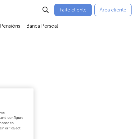
Faite cliente
Área cliente
 Pensións
Banca Persoal
menú
Abrir submenú
Abrir submenú
 you
t and configure
choose to
es" or "Reject