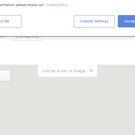
formation, please review our
Cookie Policy.
rios
de setembro atendémoste nesta oficina de 8:15 a 14:00.
ct All
Cookies Settings
Accep
uí?
Cóntanolo
cerrar e ver o mapa