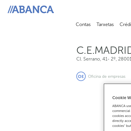
Cl. Serrano, 41- 2º, 28001, Madrid
ABANCA
Contas
Tarxetas
Crédi
Abrir submenú
Abrir 
C.E.MADRI
Cl. Serrano, 41- 2º
,
2800
Oficina de empresas
Cookie W
ABANCA uses
commercial 
cookies acco
directly acc
cookies" bu