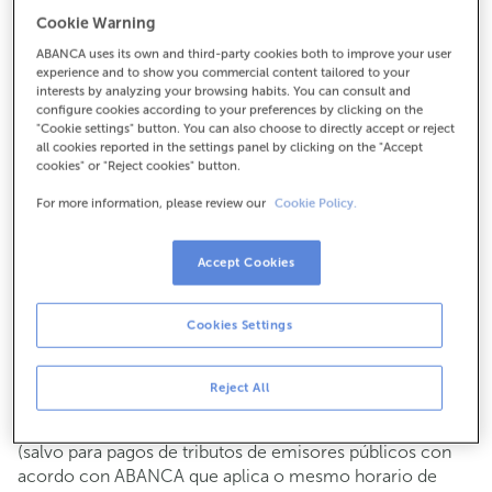
Para todo o demais:
Cookie Warning
981860030
ABANCA uses its own and third-party cookies both to improve your user
experience and to show you commercial content tailored to your
interests by analyzing your browsing habits. You can consult and
configure cookies according to your preferences by clicking on the
Como chegar
"Cookie settings" button. You can also choose to directly accept or reject
all cookies reported in the settings panel by clicking on the "Accept
cookies" or "Reject cookies" button.
For more information, please review our
Cookie Policy.
Consulta todos os horarios
Xestións comerciais
De luns a venres de
8:15 a 14:00.
Accept Cookies
Podes pedir
cita previa
e atenderémoste o día e hora que
escollas
Cookies Settings
Operacións con efectivo
Clientes: de luns a venres de 8:15 a 11:00
Reject All
Se non eres cliente, o horario de caixa será os
martes e
de cada mes de 08:15 a 11:00
xoves do 6 ao 24
(salvo para pagos de tributos de emisores públicos con
acordo con ABANCA que aplica o mesmo horario de