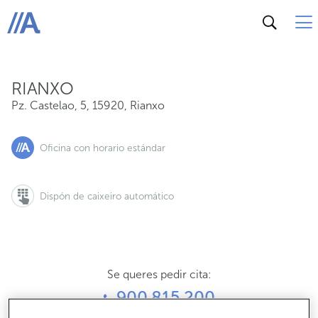
Pz. Castelao, 5, 15920, Rianxo
ABANCA
RIANXO
Pz. Castelao, 5
,
15920
,
Rianxo
Oficina con horario estándar
Dispón de caixeiro automático
Se queres pedir cita:
900 815 200