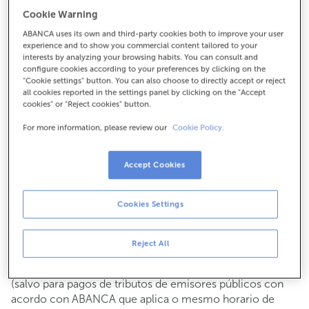
Para todo o demais:
Cookie Warning
988281011
ABANCA uses its own and third-party cookies both to improve your user
experience and to show you commercial content tailored to your
interests by analyzing your browsing habits. You can consult and
configure cookies according to your preferences by clicking on the
Como chegar
"Cookie settings" button. You can also choose to directly accept or reject
all cookies reported in the settings panel by clicking on the "Accept
cookies" or "Reject cookies" button.
For more information, please review our
Cookie Policy.
Consulta todos os horarios
Xestións comerciais
De luns a venres de
8:15 a 14:00.
Accept Cookies
Podes pedir
cita previa
e atenderémoste o día e hora que
escollas
Cookies Settings
Operacións con efectivo
Clientes: de luns a venres de 8:15 a 11:00
Reject All
Se non eres cliente, o horario de caixa será os
martes e
de cada mes de 08:15 a 11:00
xoves do 6 ao 24
(salvo para pagos de tributos de emisores públicos con
acordo con ABANCA que aplica o mesmo horario de