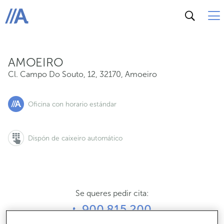
Cl. Campo Do Souto, 12, 32170, Amoeiro
ABANCA
AMOEIRO
Cl. Campo Do Souto, 12
,
32170
,
Amoeiro
Oficina con horario estándar
Dispón de caixeiro automático
Se queres pedir cita:
900 815 200