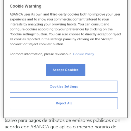
Para todo o demais:
Cookie Warning
924524275
ABANCA uses its own and third-party cookies both to improve your user
experience and to show you commercial content tailored to your
interests by analyzing your browsing habits. You can consult and
configure cookies according to your preferences by clicking on the
Como chegar
"Cookie settings" button. You can also choose to directly accept or reject
all cookies reported in the settings panel by clicking on the "Accept
cookies" or "Reject cookies" button.
For more information, please review our
Cookie Policy.
Consulta todos os horarios
Xestións comerciais
De luns a venres de
8:15 a 14:00.
Accept Cookies
Podes pedir
cita previa
e atenderémoste o día e hora que
escollas
Cookies Settings
Operacións con efectivo
Clientes: de luns a venres de 8:15 a 11:00
Reject All
Se non eres cliente, o horario de caixa será os
martes e
de cada mes de 08:15 a 11:00
xoves do 6 ao 24
(salvo para pagos de tributos de emisores públicos con
acordo con ABANCA que aplica o mesmo horario de