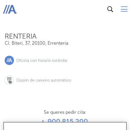
Cl. Biteri, 37, 20100, Errenteria
ABANCA
RENTERIA
Cl. Biteri, 37
,
20100
,
Errenteria
Oficina con horario estándar
Dispón de caixeiro automático
Se queres pedir cita:
900 815 200