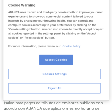
Para todo o demais:
Cookie Warning
943529704
ABANCA uses its own and third-party cookies both to improve your user
experience and to show you commercial content tailored to your
interests by analyzing your browsing habits. You can consult and
configure cookies according to your preferences by clicking on the
Como chegar
"Cookie settings" button. You can also choose to directly accept or reject
all cookies reported in the settings panel by clicking on the "Accept
cookies" or "Reject cookies" button.
For more information, please review our
Cookie Policy.
Consulta todos os horarios
Xestións comerciais
De luns a venres de
8:15 a 14:00.
Accept Cookies
Podes pedir
cita previa
e atenderémoste o día e hora que
escollas
Cookies Settings
Operacións con efectivo
Clientes: de luns a venres de 8:15 a 11:00
Reject All
Se non eres cliente, o horario de caixa será os
martes e
de cada mes de 08:15 a 11:00
xoves do 6 ao 24
(salvo para pagos de tributos de emisores públicos con
acordo con ABANCA que aplica o mesmo horario de