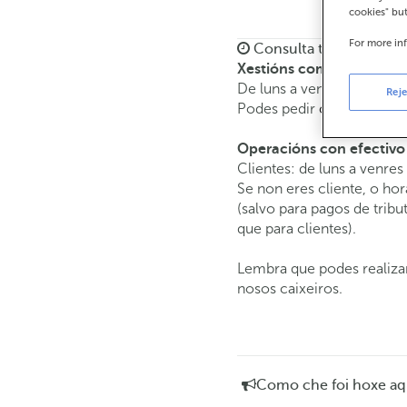
cookies" bu
For more in
Consulta todos os hora
Xestións comerciais
De luns a venres de
8:15 
Reje
Podes pedir
cita previa
e a
Operacións con efectivo
Clientes: de luns a venres
Se non eres cliente, o hor
(salvo para pagos de tri
que para clientes).
Lembra que podes realizar
nosos caixeiros.
Como che foi hoxe aq