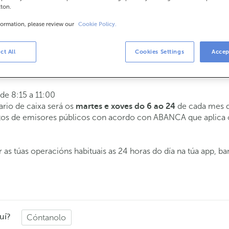
tton.
formation, please review our
Cookie Policy.
rios
a 14:00.
ct All
Cookies Settings
Accep
tenderémoste o día e hora que escollas
 de 8:15 a 11:00
ario de caixa será os
de cada mes d
martes e xoves do 6 ao 24
butos de emisores públicos con acordo con ABANCA que aplica
 as túas operacións habituais as 24 horas do día na túa app, b
uí?
Cóntanolo