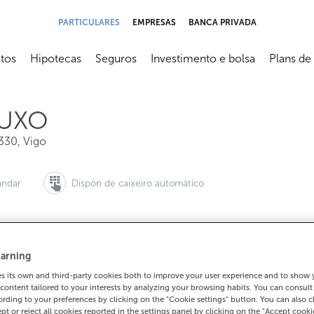
PARTICULARES
EMPRESAS
BANCA PRIVADA
tos
Hipotecas
Seguros
Investimento e bolsa
Plans de
submenú
Abrir submenú
Abrir submenú
Abrir submenú
Abrir sub
UXO
330
,
Vigo
ándar
Dispón de caixeiro automático
arning
queres pedir cita:
Para todo o demais:
 its own and third-party cookies both to improve your user experience and to show
00 815 200
986462004
Como che
content tailored to your interests by analyzing your browsing habits. You can consul
rding to your preferences by clicking on the "Cookie settings" button. You can also 
ept or reject all cookies reported in the settings panel by clicking on the "Accept cooki