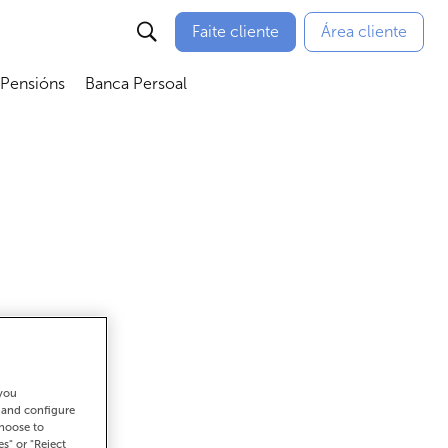
Faite cliente
Área cliente
 Pensións
Banca Persoal
menú
Abrir submenú
Abrir submenú
 you
gar
t and configure
choose to
es" or "Reject