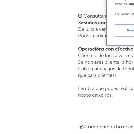
cookies" bu
For more in
Consulta todos os hora
Xestións comerciais
De luns a venres de
8:15 
Reje
Podes pedir
cita previa
e a
Operacións con efectivo
Clientes: de luns a venres
Se non eres cliente, o hor
(salvo para pagos de tri
que para clientes).
Lembra que podes realizar
nosos caixeiros.
Como che foi hoxe aq