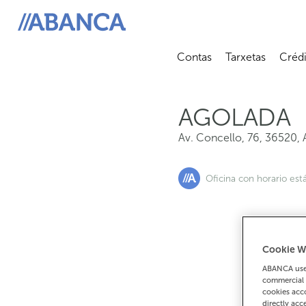
Av. Concello, 76, 36520, Agolada
ABANCA
Contas
Tarxetas
Crédi
Abrir submenú
Abrir 
AGOLADA
Av. Concello, 76
,
36520
,
Oficina con horario est
Cookie W
Se 
ABANCA uses
9
commercial 
cookies acco
directly acc