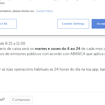
tton.
formation, please review our
Cookie Policy.
rios
a 14:00.
ct All
Cookies Settings
Accep
tenderémoste o día e hora que escollas
 de 8:15 a 11:00
ario de caixa será os
de cada mes d
martes e xoves do 6 ao 24
butos de emisores públicos con acordo con ABANCA que aplica
 as túas operacións habituais as 24 horas do día na túa app, b
uí?
Cóntanolo