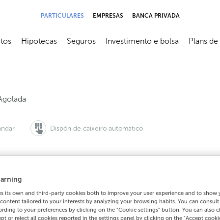
PARTICULARES
EMPRESAS
BANCA PRIVADA
tos
Hipotecas
Seguros
Investimento e bolsa
Plans de
submenú
Abrir submenú
Abrir submenú
Abrir submenú
Abrir sub
Agolada
ándar
Dispón de caixeiro automático
arning
queres pedir cita:
Para todo o demais:
 its own and third-party cookies both to improve your user experience and to show
00 815 200
986789702
Como che
content tailored to your interests by analyzing your browsing habits. You can consul
rding to your preferences by clicking on the "Cookie settings" button. You can also 
ept or reject all cookies reported in the settings panel by clicking on the "Accept cooki