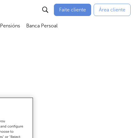
Faite cliente
Área cliente
 Pensións
Banca Persoal
menú
Abrir submenú
Abrir submenú
 you
gar
t and configure
choose to
es" or "Reject