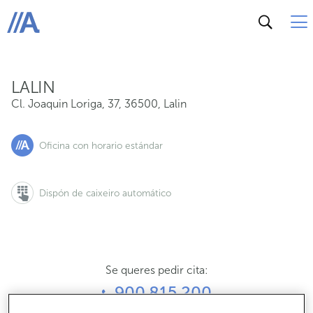
Cl. Joaquin Loriga, 37, 36500, Lalin
ABANCA
LALIN
Cl. Joaquin Loriga, 37
,
36500
,
Lalin
Oficina con horario estándar
Dispón de caixeiro automático
Se queres pedir cita:
900 815 200