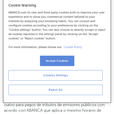
Para todo o demais:
Cookie Warning
986787021
ABANCA uses its own and third-party cookies both to improve your user
experience and to show you commercial content tailored to your
interests by analyzing your browsing habits. You can consult and
configure cookies according to your preferences by clicking on the
Como chegar
"Cookie settings" button. You can also choose to directly accept or reject
all cookies reported in the settings panel by clicking on the "Accept
cookies" or "Reject cookies" button.
For more information, please review our
Cookie Policy.
Consulta todos os horarios
Xestións comerciais
De luns a venres de
8:15 a 14:00.
Accept Cookies
Podes pedir
cita previa
e atenderémoste o día e hora que
escollas
Cookies Settings
Operacións con efectivo
Clientes: de luns a venres de 8:15 a 11:00
Reject All
Se non eres cliente, o horario de caixa será os
martes e
de cada mes de 08:15 a 11:00
xoves do 6 ao 24
(salvo para pagos de tributos de emisores públicos con
acordo con ABANCA que aplica o mesmo horario de