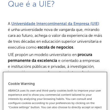
Que é a UIE?
A
Universidade Intercontinental da Empresa (UIE)
é unha universidade nova de vangarda que, mirando
cara ao futuro, achega o valor da experiencia de máis
de tres décadas en educación superior universitaria e
executiva como
escola de negocios
.
UIE propón un modelo universitario en
procura
permanente da excelencia
e orientado a empresas
e institucións públicas e privadas, á investigación,
innovación, o emprendemento e ás tecnoloxías
emerxentes. Unha universidade centrada no
Cookie Warning
estudante para formar knowmads, nómades do
coñecemento e a innovación:
os profesionais do
ABANCA uses its own and third-party cookies both to improve your user
experience and to show you commercial content tailored to your
futuro.
interests by analyzing your browsing habits. You can consult and
configure cookies according to your preferences by clicking on the
"Cookie settings" button. You can also choose to directly accept or reject