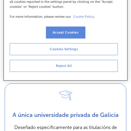
all cookies reported in the settings panel by clicking on the "Accept
A UIE dispón de dous campus na Coruña e Vigo e
cookies" or "Reject cookies" button.
unha sede de Servizos Centrais en Santiago de
For more information, please review our
Cookie Policy.
Compostela, tres bibliotecas multicampus,
instalacións deportivas e unha residencia de
estudantes situada en Pontevedra. Todo iso
Accept Cookies
complétase cun campus virtual de última xeración,
así como os medios tecnolóxicos e multimedia máis
Cookies Settings
avanzados nas súas aulas.
Reject All
A única universidade privada de Galicia
Deseñado especificamente para as titulacións de