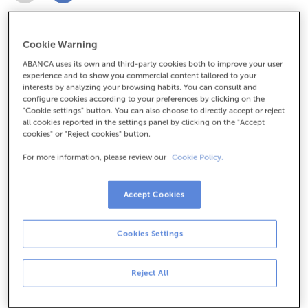
Cookie Warning
ABANCA uses its own and third-party cookies both to improve your user
Que cobre este seguro
experience and to show you commercial content tailored to your
interests by analyzing your browsing habits. You can consult and
de negocios?
configure cookies according to your preferences by clicking on the
"Cookie settings" button. You can also choose to directly accept or reject
all cookies reported in the settings panel by clicking on the "Accept
cookies" or "Reject cookies" button.
Xa sexas un autónomo, unha peme ou un comercio,
For more information, please review our
Cookie Policy.
necesitas un seguro para protexer os teus bens,
empregados e clientes ante calquera prexuízo ou
Accept Cookies
sinistro. Así terás a tranquilidade de que
o teu
negocio poderá seguir funcionando pase o que
pase.
Cookies Settings
Este seguro é
completamente personalizable
, polo
Reject All
que poderás escoller unha por unha as coberturas
que mellor se adapten a ti.