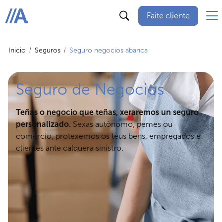
Faite cliente
ABANCA
Inicio
Seguros
Seguro negocios abanca
Seguro de Negocios
Teñas o negocio que teñas, xeraremos un seguro
personalizado.
Sexas autónomo, pemes ou
comercio, protexemos os teus bens, empregados e
clientes ante calquera sinistro.