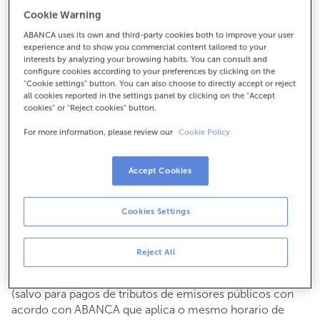
Para todo o demais:
Cookie Warning
981835216
ABANCA uses its own and third-party cookies both to improve your user
experience and to show you commercial content tailored to your
interests by analyzing your browsing habits. You can consult and
configure cookies according to your preferences by clicking on the
Como chegar
"Cookie settings" button. You can also choose to directly accept or reject
all cookies reported in the settings panel by clicking on the "Accept
cookies" or "Reject cookies" button.
For more information, please review our
Cookie Policy.
Consulta todos os horarios
Xestións comerciais
De luns a venres de
8:15 a 14:00.
Accept Cookies
Podes pedir
cita previa
e atenderémoste o día e hora que
escollas
Cookies Settings
Operacións con efectivo
Clientes: de luns a venres de 8:15 a 11:00
Reject All
Se non eres cliente, o horario de caixa será os
martes e
de cada mes de 08:15 a 11:00
xoves do 6 ao 24
(salvo para pagos de tributos de emisores públicos con
acordo con ABANCA que aplica o mesmo horario de