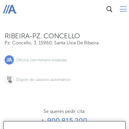
Pz. Concello, 3, 15960, Santa Uxia De Ribeira
ABANCA
RIBEIRA-PZ. CONCELLO
Pz. Concello, 3
,
15960
,
Santa Uxia De Ribeira
Oficina con horario estándar
Dispón de caixeiro automático
Se queres pedir cita:
900 815 200